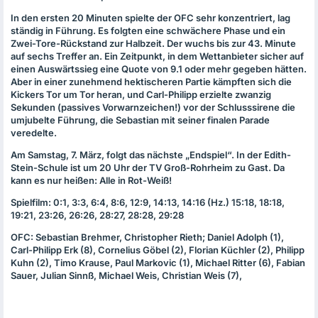
In den ersten 20 Minuten spielte der
OFC
sehr konzentriert, lag
ständig in Führung. Es folgten eine schwächere Phase und ein
Zwei-Tore-Rückstand zur Halbzeit. Der wuchs bis zur 43. Minute
auf sechs Treffer an. Ein Zeitpunkt, in dem Wettanbieter sicher auf
einen Auswärtssieg eine Quote von 9.1 oder mehr gegeben hätten.
Aber in einer zunehmend hektischeren Partie kämpften sich die
Kickers Tor um Tor heran, und Carl-Philipp erzielte zwanzig
Sekunden (passives Vorwarnzeichen!) vor der Schlusssirene die
umjubelte Führung, die Sebastian mit seiner finalen Parade
veredelte.
Am Samstag, 7. März, folgt das nächste „Endspiel“. In der Edith-
Stein-Schule ist um 20 Uhr der TV Groß-Rohrheim zu Gast. Da
kann es nur heißen: Alle in Rot-Weiß!
Spielfilm: 0:1, 3:3, 6:4, 8:6, 12:9, 14:13, 14:16 (Hz.) 15:18, 18:18,
19:21, 23:26, 26:26, 28:27, 28:28, 29:28
OFC
: Sebastian Brehmer, Christopher Rieth; Daniel Adolph (1),
Carl-Philipp Erk (8), Cornelius Göbel (2), Florian Küchler (2), Philipp
Kuhn (2), Timo Krause, Paul Markovic (1), Michael Ritter (6), Fabian
Sauer, Julian Sinnß, Michael Weis, Christian Weis (7),