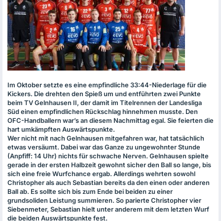
Im Oktober setzte es eine empfindliche 33:44-Niederlage für die
Kickers. Die drehten den Spieß um und entführten zwei Punkte
beim TV Gelnhausen II, der damit im Titelrennen der Landesliga
Süd einen empfindlichen Rückschlag hinnehmen musste. Den
OFC
-Handballern war’s an diesem Nachmittag egal. Sie feierten die
hart umkämpften Auswärtspunkte.
Wer nicht mit nach Gelnhausen mitgefahren war, hat tatsächlich
etwas versäumt. Dabei war das Ganze zu ungewohnter Stunde
(Anpfiff: 14 Uhr) nichts für schwache Nerven. Gelnhausen spielte
gerade in der ersten Halbzeit gewohnt sicher den Ball so lange, bis
sich eine freie Wurfchance ergab. Allerdings wehrten sowohl
Christopher als auch Sebastian bereits da den einen oder anderen
Ball ab. Es sollte sich bis zum Ende bei beiden zu einer
grundsoliden Leistung summieren. So parierte Christopher vier
Siebenmeter, Sebastian hielt unter anderem mit dem letzten Wurf
die beiden Auswärtspunkte fest.