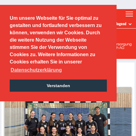
Ticketshop
Fanshop
Um unsere Webseite für Sie optimal zu
TEAMS
wC-Jugend
gestalten und fortlaufend verbessern zu
O.F.C. Kickers 1901 e.V.
können, verwenden wir Cookies. Durch
die weitere Nutzung der Webseite
Handballabteilung
stimmen Sie der Verwendung von
Cookies zu. Weitere Informationen zu
Cookies erhalten Sie in unserer
Datenschutzerklärung
WEIBLICHE C-JUGEND
Verstanden