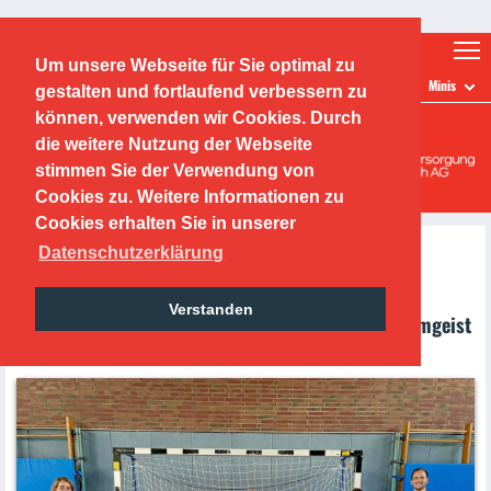
Ticketshop
Fanshop
Um unsere Webseite für Sie optimal zu
TEAMS
Minis
gestalten und fortlaufend verbessern zu
O.F.C. Kickers 1901 e.V.
können, verwenden wir Cookies. Durch
die weitere Nutzung der Webseite
Handballabteilung
stimmen Sie der Verwendung von
Cookies zu. Weitere Informationen zu
Cookies erhalten Sie in unserer
Datenschutzerklärung
MINIS
Verstanden
Mini-Handball Ballschule – Spaß, Bewegung & Teamgeist
für die Kleinen!