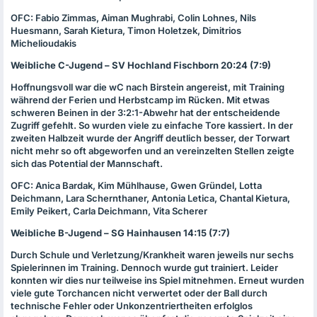
OFC
: Fabio Zimmas, Aiman Mughrabi, Colin Lohnes, Nils
Huesmann, Sarah Kietura, Timon Holetzek, Dimitrios
Michelioudakis
Weibliche C-Jugend – SV Hochland Fischborn 20:24 (7:9)
Hoffnungsvoll war die wC nach Birstein angereist, mit Training
während der Ferien und Herbstcamp im Rücken. Mit etwas
schweren Beinen in der 3:2:1-Abwehr hat der entscheidende
Zugriff gefehlt. So wurden viele zu einfache Tore kassiert. In der
zweiten Halbzeit wurde der Angriff deutlich besser, der Torwart
nicht mehr so oft abgeworfen und an vereinzelten Stellen zeigte
sich das Potential der Mannschaft.
OFC
: Anica Bardak, Kim Mühlhause, Gwen Gründel, Lotta
Deichmann, Lara Schernthaner, Antonia Letica, Chantal Kietura,
Emily Peikert, Carla Deichmann, Vita Scherer
Weibliche B-Jugend – SG Hainhausen 14:15 (7:7)
Durch Schule und Verletzung/Krankheit waren jeweils nur sechs
Spielerinnen im Training. Dennoch wurde gut trainiert. Leider
konnten wir dies nur teilweise ins Spiel mitnehmen. Erneut wurden
viele gute Torchancen nicht verwertet oder der Ball durch
technische Fehler oder Unkonzentriertheiten erfolglos