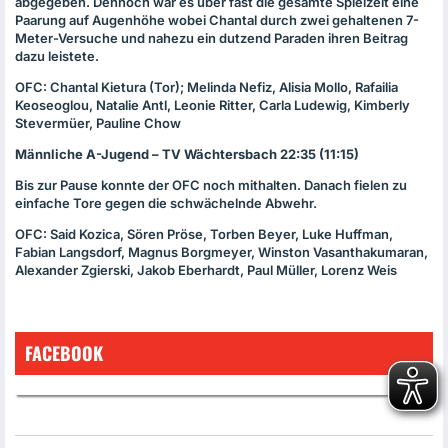
abgegeben. Dennoch war es über fast die gesamte Spielzeit eine
Paarung auf Augenhöhe wobei Chantal durch zwei gehaltenen 7-
Meter-Versuche und nahezu ein dutzend Paraden ihren Beitrag
dazu leistete.
OFC
: Chantal Kietura (Tor); Melinda Nefiz, Alisia Mollo, Rafailia
Keoseoglou, Natalie Antl, Leonie Ritter, Carla Ludewig, Kimberly
Stevermüer, Pauline Chow
Männliche A-Jugend – TV Wächtersbach 22:35 (11:15)
Bis zur Pause konnte der
OFC
noch mithalten. Danach fielen zu
einfache Tore gegen die schwächelnde Abwehr.
OFC
: Said Kozica, Sören Pröse, Torben Beyer, Luke Huffman,
Fabian Langsdorf, Magnus Borgmeyer, Winston Vasanthakumaran,
Alexander Zgierski, Jakob Eberhardt, Paul Müller, Lorenz Weis
FACEBOOK