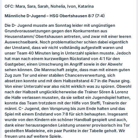
OFC
: Mara, Sara, Sarah, Nohelia, Ivon, Katarina
Männliche D-Jugend –
HSG
Obertshausen 8:7 (7:4)
Die D- Jugend musste am Sonntag leider mit ungünstigen
Grundvoraussetzungen gegen den Konkurrenten aus
Heusenstamm/ Obertshausen antreten, und zwar mit einer leeren
Auswechselbank. Noch problematischer schien dabei eigentlich
der Umstand, dass wir nicht vollständig aufgestellt waren und
unser Team 40 Minuten lang in Unterzahl spielen musste. Jedoch
hat man nach einem kurzweiligen Rückstand von 4:1 für den
Gastgeber, einen Umschwung im Angriff sowie in der Abwehr
sehen können. Die Mannschaft zeigte, dass man mit einem guten
Zug zum Tor und einer stabilen Chancenverwertung, sich
absetzen konnte und mit dem Halbzeitstand 4:7 in die Pause ging.
Von einer Unterzahl war also nicht wirklich was zu spüren. Obwohl
nach der Halbzeit unglücklicherweise die Trainer Sören & Lorenz
die Halle verlassen mussten, da sie selbst ein Jugendspiel hatten,
konnte das Team trotzdem mit der Hilfe von Steffi, Trainerin der
männl. C- Jugend, den Vorsprung bis zum Ende halten und das
Spiel mit einem Endstand von 7:8 für sich behaupten. Insgesamt
wurde von den Kindern ein schöner Handball gespielt und auch,
dank einer herausragenden Leistung unserer provisorisch ins Tor
gestellten Madeleine, ein paar Punkte in der Tabelle geholt. Wir
freuen uns auf weitere Spiele.