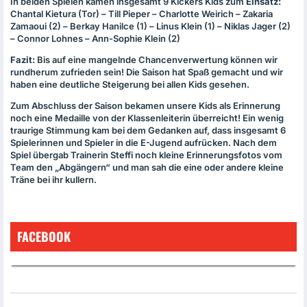
In beiden Spielen kamen insgesamt 9 Kickers Kids zum
Einsatz:
Chantal Kietura (Tor) – Till Pieper – Charlotte Weirich – Zakaria
Zamaoui (2) – Berkay Hanilce (1) – Linus Klein (1) – Niklas Jager (2)
– Connor Lohnes – Ann-Sophie Klein (2)
Fazit:
Bis auf eine mangelnde Chancenverwertung können wir
rundherum zufrieden sein! Die Saison hat Spaß gemacht und wir
haben eine deutliche Steigerung bei allen Kids gesehen.
Zum Abschluss der Saison bekamen unsere Kids als Erinnerung
noch eine Medaille von der Klassenleiterin überreicht! Ein wenig
traurige Stimmung kam bei dem Gedanken auf, dass insgesamt 6
Spielerinnen und Spieler in die E-Jugend aufrücken. Nach dem
Spiel übergab Trainerin Steffi noch kleine Erinnerungsfotos vom
Team den „Abgängern“ und man sah die eine oder andere kleine
Träne bei ihr kullern.
FACEBOOK