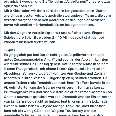
organisiert werden und Steffie lud im „Vorbeifahren“ unsere letzte
Spielerin noch ein.
Mit 9 Kids trafen wir dann pünktlich in Langenselbold ein. Zuerst
allerdings mussten wir, wie auch die zwei anderen Teams, die vom
Verband vorgeschriebenen Koordinationsübungen absolvieren,
bevor wir endlich mit Handballspielen loslegen konnten.
Mit den Gegnern verständigten wir uns auf eine etwas längere
Spielzeit pro Spiel. Es wurden 2 × 10 Min. gespielt statt der beim
Parcours üblichen Viertelstunde.
1.Spiel
Es ging gleich gut los! Durch sehr gutes Angriffsverhalten und
gutes Zusammenspiel in Angriff und auch in der Abwehr konnten
wir recht schnell in Führung gehen. Dafür sorgte Niklas in seinem
letzten F-Jugendspiel mit einem feinen Spurt und einem tollen
Abschluss! Schon kurz darauf konnten Ann-Sophie und Zakaria
(ebenfalls in ihren letzten F-Jugendspielen) schnell erhöhen. Da
unsere Trainerin die Torschützen nach ihren Treffern jeweils in die
Abwehr stellte, kam der Gegner vor unserem Tor nur selten zu
Wurfmöglichkeiten und fast alle Bälle die durchkamen konnten von
Chantal souverän gehalten werden. Dennoch war der Ehrentreffer
von Langenselbold nicht zu halten: fest links unten ins Eck. In der
zweiten Hälfte hatten wir jede Menge Torwürfe, aber nur einer
fand mit ein wenig Glück den Weg ins Tor. Berkay war der
umjubelte Schütze. Die Torschützenregel bescherte uns also