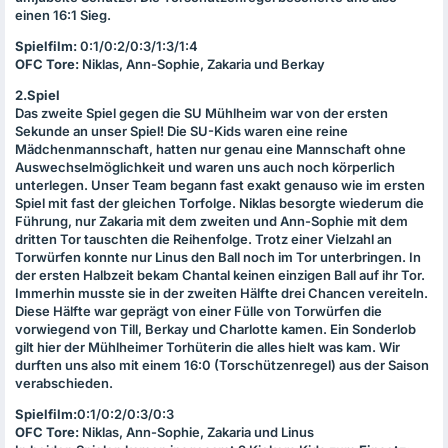
einen 16:1 Sieg.
Spielfilm:
0:1/0:2/0:3/1:3/1:4
OFC
Tore:
Niklas, Ann-Sophie, Zakaria und Berkay
2.Spiel
Das zweite Spiel gegen die SU Mühlheim war von der ersten
Sekunde an unser Spiel! Die SU-Kids waren eine reine
Mädchenmannschaft, hatten nur genau eine Mannschaft ohne
Auswechselmöglichkeit und waren uns auch noch körperlich
unterlegen. Unser Team begann fast exakt genauso wie im ersten
Spiel mit fast der gleichen Torfolge. Niklas besorgte wiederum die
Führung, nur Zakaria mit dem zweiten und Ann-Sophie mit dem
dritten Tor tauschten die Reihenfolge. Trotz einer Vielzahl an
Torwürfen konnte nur Linus den Ball noch im Tor unterbringen. In
der ersten Halbzeit bekam Chantal keinen einzigen Ball auf ihr Tor.
Immerhin musste sie in der zweiten Hälfte drei Chancen vereiteln.
Diese Hälfte war geprägt von einer Fülle von Torwürfen die
vorwiegend von Till, Berkay und Charlotte kamen. Ein Sonderlob
gilt hier der Mühlheimer Torhüterin die alles hielt was kam. Wir
durften uns also mit einem 16:0 (Torschützenregel) aus der Saison
verabschieden.
Spielfilm:
0:1/0:2/0:3/0:3
OFC
Tore:
Niklas, Ann-Sophie, Zakaria und Linus