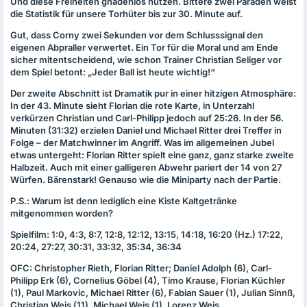
Und diese Freiheiten gnadenlos nutzen. Bittere zwei Paraden weist
die Statistik für unsere Torhüter bis zur 30. Minute auf.
Gut, dass Corny zwei Sekunden vor dem Schlusssignal den
eigenen Abpraller verwertet. Ein Tor für die Moral und am Ende
sicher mitentscheidend, wie schon Trainer Christian Seliger vor
dem Spiel betont: „Jeder Ball ist heute wichtig!“
Der zweite Abschnitt ist Dramatik pur in einer hitzigen Atmosphäre:
In der 43. Minute sieht Florian die rote Karte, in Unterzahl
verkürzen Christian und Carl-Philipp jedoch auf 25:26. In der 56.
Minuten (31:32) erzielen Daniel und Michael Ritter drei Treffer in
Folge – der Matchwinner im Angriff. Was im allgemeinen Jubel
etwas untergeht: Florian Ritter spielt eine ganz, ganz starke zweite
Halbzeit. Auch mit einer galligeren Abwehr pariert der 14 von 27
Würfen. Bärenstark! Genauso wie die Miniparty nach der Partie.
P.S.: Warum ist denn lediglich eine Kiste Kaltgetränke
mitgenommen worden?
Spielfilm: 1:0, 4:3, 8:7, 12:8, 12:12, 13:15, 14:18, 16:20 (Hz.) 17:22,
20:24, 27:27, 30:31, 33:32, 35:34, 36:34
OFC
: Christopher Rieth, Florian Ritter; Daniel Adolph (6), Carl-
Philipp Erk (6), Cornelius Göbel (4), Timo Krause, Florian Küchler
(1), Paul Markovic, Michael Ritter (6), Fabian Sauer (1), Julian Sinnß,
Christian Weis (11), Michael Weis (1), Lorenz Weis