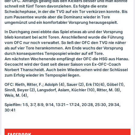
der
OFC
. Anfangs gelang das den Kickers besser und man konnte
schnell mit fünf Toren davonziehen. Es folgte die erste
Schwächephase, in der die
TVG
auf ein Tor verkürzen konnte. Bis
zum Pausentee wurde aber die Dominanz wieder in Tore
umgemünzt und ein komfortabler Vorsprung herausgespielt.
In Durchgang zwei ebbte das Spiel etwas ab und der Vorsprung
blieb konstant bei acht Toren. Anschließend wurde die Führung
vom
OFC
nur noch verwaltet. So ließ der
OFC
den
TVG
nie näher
als auf vier Tore herankommen. Am Ende wuchs der Vorsprung
durch konsequentes Tempospiel wieder auf elf Tore.
Am nächsten Wochenende empfängt der
OFC
die
HSG
aus Hanau.
Gecoacht wird der Gast seit dieser Saison von Ex-
OFC
-Coach
Norbert Thanscheidt. Auch beim Wiedersehen wird der Schlüssel
zum Erfolg wieder im Tempospiel liegen.
OFC
: Rieth, Ritter, F.; Adolph (4), Sauer (2), Erk (10/4), Göbel (1),
Sinnß, Beyer (2), Langsdorf, Aslam, Küchler (10), Ritter, M. (8),
Weis, M. (4),
Spielfilm: 1:5, 3:7, 8:9, 9:14, 13:21 – 17:24, 20:28, 25:30, 29:34,
30:41