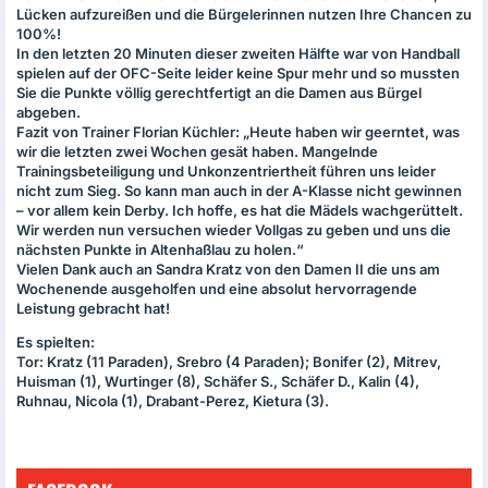
Lücken aufzureißen und die Bürgelerinnen nutzen Ihre Chancen zu
100%!
In den letzten 20 Minuten dieser zweiten Hälfte war von Handball
spielen auf der
OFC
-Seite leider keine Spur mehr und so mussten
Sie die Punkte völlig gerechtfertigt an die Damen aus Bürgel
abgeben.
Fazit von Trainer Florian Küchler: „Heute haben wir geerntet, was
wir die letzten zwei Wochen gesät haben. Mangelnde
Trainingsbeteiligung und Unkonzentriertheit führen uns leider
nicht zum Sieg. So kann man auch in der A-Klasse nicht gewinnen
– vor allem kein Derby. Ich hoffe, es hat die Mädels wachgerüttelt.
Wir werden nun versuchen wieder Vollgas zu geben und uns die
nächsten Punkte in Altenhaßlau zu holen.“
Vielen Dank auch an Sandra Kratz von den Damen II die uns am
Wochenende ausgeholfen und eine absolut hervorragende
Leistung gebracht hat!
Es spielten:
Tor: Kratz (11 Paraden), Srebro (4 Paraden); Bonifer (2), Mitrev,
Huisman (1), Wurtinger (8), Schäfer S., Schäfer D., Kalin (4),
Ruhnau, Nicola (1), Drabant-Perez, Kietura (3).