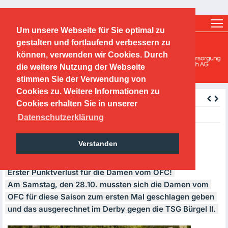
Ticketshop
Fanshop
Um unsere Webseite für Sie optimal zu
O.F.C. Kickers 1901 e.V.
gestalten und fortlaufend verbessern zu
können, verwenden wir Cookies. Durch
Handballabteilung
die weitere Nutzung der Webseite
stimmen Sie der Verwendung von
Cookies zu. Weitere Informationen zu
zurück
Cookies erhalten Sie in unserer
Monday, 30.10.2017
Datenschutzerklärung
28.10.2017; Da I: OFC Kickers –
Verstanden
TSG Bürgel II 19:25 (11:11)
Erster Punktverlust für die Damen vom
OFC
!
Am Samstag, den 28.10. mussten sich die Damen vom
OFC
für diese Saison zum ersten Mal geschlagen geben
und das ausgerechnet im Derby gegen die
TSG
Bürgel II.