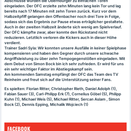
Abschlüsse wurden die Obernburger zu einfachen Toren
eingeladen. Der
OFC
erzielte zehn Minuten lang kein Tor und lag
bereits nach 17 Minuten mit zehn Toren zurück. Kurz vor dem
Halbzeitpfiff gelangen den Offenbacher noch drei Tore in Folge,
sodass sich das Ergebnis zur Pause etwas erträglicher gestaltete.
Auch in der zweiten Halbzeit änderte sich wenig am Spielverlauf.
Der
OFC
kämpfte zwar, aber konnte den Rückstand nicht
reduzieren. Letztlich verloren die Kickers auch in dieser Höhe
verdient.
Trainer Sadri Syla: Wir konnten unsere Ausfälle in keiner Spielphase
kompensieren und haben den Gegner durch unsere schwache
Angriffsleistung zu über zehn Tempogegenstößen eingeladen. Mit
dem Debut von Simon Bock bin ich sehr zufrieden. Er wird für uns
ein sehr wichtiger Faktor im Abstiegskampf sein.
Am kommenden Samstag empfängt der
OFC
das Team des TV
Reinheim und freut sich auf die Unterstützung seiner Fans.
Es spielten: Florian Ritter, Christopher Rieth, Daniel Adolph (1),
Fabian Sauer (3), Carl-Philipp Erk (7), Cornelius Göbel (5), Philipp
Kuhn (1), Michael Weis (5), Michael Ritter, Sercan Aslam , Simon
Bock (2), Dennis Epping, Michalik Wojciech (1)
FACEBOOK