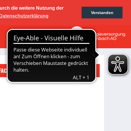
urch die weitere Nutzung der
01 e.V.
Verstanden
Ticketshop
Fanshop
Datenschutzerklärung
KINDESWOHL
lung
FACEBOOK