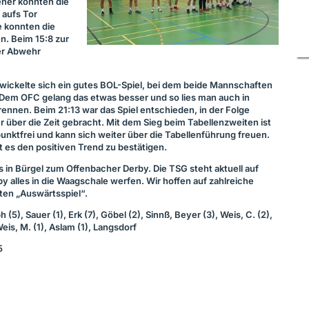
ner konnten die
 aufs Tor
e konnten die
n. Beim 15:8 zur
er Abwehr
twickelte sich ein gutes
BOL
-Spiel, bei dem beide Mannschaften
. Dem
OFC
gelang das etwas besser und so lies man auch in
ennen. Beim 21:13 war das Spiel entschieden, in der Folge
 über die Zeit gebracht. Mit dem Sieg beim Tabellenzweiten ist
unktfrei und kann sich weiter über die Tabellenführung freuen.
t es den positiven Trend zu bestätigen.
n Bürgel zum Offenbacher Derby. Die
TSG
steht aktuell auf
by alles in die Waagschale werfen. Wir hoffen auf zahlreiche
en „Auswärtsspiel“.
lph (5), Sauer (1), Erk (7), Göbel (2), Sinnß, Beyer (3), Weis, C. (2),
 Weis, M. (1), Aslam (1), Langsdorf
5