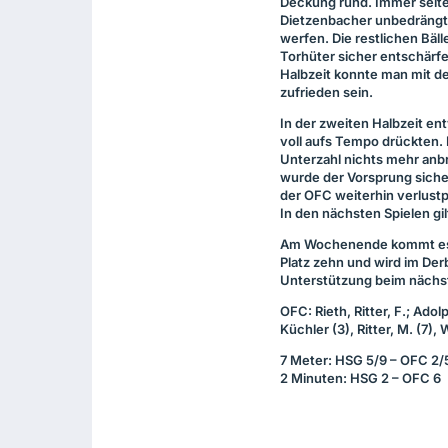
Deckung rund. Immer selte
Dietzenbacher unbedrängt
werfen. Die restlichen Bäll
Torhüter sicher entschärfe
Halbzeit konnte man mit d
zufrieden sein.
In der zweiten Halbzeit en
voll aufs Tempo drückten
Unterzahl nichts mehr anbr
wurde der Vorsprung sicher
der
OFC
weiterhin verlustp
In den nächsten Spielen gil
Am Wochenende kommt es i
Platz zehn und wird im Der
Unterstützung beim nächst
OFC
: Rieth, Ritter, F.; Ado
Küchler (3), Ritter, M. (7),
7 Meter:
HSG
5/9 –
OFC
2/
2 Minuten:
HSG
2 –
OFC
6