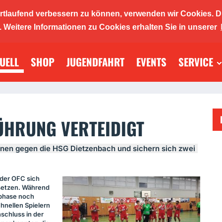
ortlaufend verbessern zu können, verwenden wir Cookies. D
ickers 19
Weitere Informationen zu Cookies erhalten Sie in unserer
UELL
SHOP
JUGENDFAHRT
EVENTS
SERVICE
llabtei
ÜHRUNG VERTEIDIGT
nnen gegen die
HSG
Dietzenbach und sichern sich zwei
 der
OFC
sich
bsetzen. Während
sphase noch
hnellen Spielern
nschluss in der