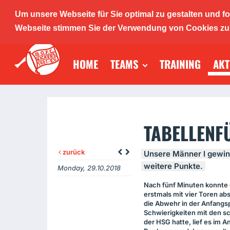
Um unsere Webseite für Sie optimal zu gestalten und f
O.F.C. K
Webseite stimmen Sie der Verwendung von Cookies zu. 
HOME
TEAMS
TRAINING
AKT
Handba
TABELLENF
zurück
Unsere Männer I gewi
weitere Punkte.
Monday, 29.10.2018
Nach fünf Minuten konnte
erstmals mit vier Toren a
die Abwehr in der Anfang
Schwierigkeiten mit den sc
der
HSG
hatte, lief es im A