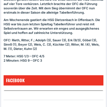
auf vier Tore verkürzen. Letztlich brachte der
OFC
die Führung
souverän über die Zeit. Mit dem Sieg übernimmt der
OFC
nun
erstmals in dieser Saison die alleinige Tabellenführung.
Am Wochenende gastiert die
HSG
Dietzenbach in Offenbach. Die
HSG
war bis zum letzten Spieltag Tabellenführer und reist mit
Selbstvertrauen an. Wir erwarten ein enges und ausgeglichenes
Spiel und hoffen auf zahlreiche Unterstützung.
OFC
: Rieth, Ritter, F.; Adolph (3), Sauer (3), Erk (9/3), Göbel (3),
Sinnß (1), Beyer (2), Weis, C. (3), Küchler (2), Ritter, M. (4), Weis,
M. (1), Dieter, Kuhn (2)
7 Meter:
HSG
1/3 –
OFC
4/5
2 Minuten:
HSG
9 –
OFC
3
FACEBOOK