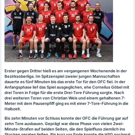
Erster gegen Dritter hieß es am vergangenen Wochenende in der
Bezirksoberliga. Im Spitzenspiel zweier jungen Mannschaften
dauerte es fünf Minuten bis das erste Tor für den
OFC
fiel. In der
Anfangsphase lief das Spiel ausgeglichen, ehe Cornelius Göbel mit
drei Toren in Folge für die erste Drei-Tore Führung sorgte. Nach
drei weiteren Toren von Christian Weis und einem gehaltenen 7-
Meter mit dem Pausenpfiff ging es mit einer 7-Tore-Führung in die
Halbzeit.
Bis zehn Minuten vor Schluss konnte der
OFC
die Führung gar auf
zehn Tore ausbauen. Geprägt war diese Phase von vielen Zwei-
Minute-Strafen auf beiden Seiten, die den Spielfluss ziemlich ins
Stocken geraten ließen. Bis kurz vor Ende konnte die
HSG
nochmal