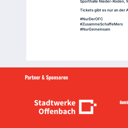
Sporthalle Nieder-Roden, 
Tickets gibt es nur an der
#NurDerOFC
#ZusammeSchaffeMers
#NurGemeinsam
Partner & Sponsoren