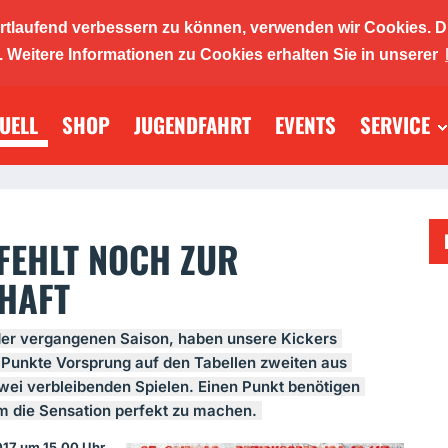
ortlaufend verbessern zu können, verwenden wir Cookies. D
ickers 19
Weitere Informationen zu Cookies erhalten Sie in unserer
UELL
SHOP
JUGENDFAHRT
EVENTS
SERVICE
llabtei
 FEHLT NOCH ZUR
HAFT
der vergangenen Saison, haben unsere Kickers
i Punkte Vorsprung auf den Tabellen zweiten aus
wei verbleibenden Spielen. Einen Punkt benötigen
m die Sensation perfekt zu machen.
17 um 15.00 Uhr