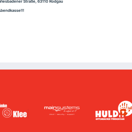
Wiesbadener Straße, 63110 Rodgau
 Abendkasse!!!