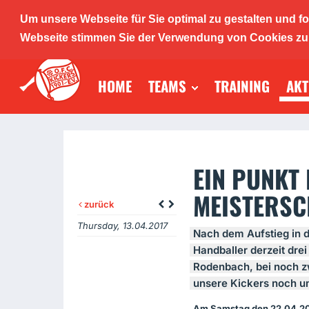
Um unsere Webseite für Sie optimal zu gestalten und f
O.F.C. K
Webseite stimmen Sie der Verwendung von Cookies zu. 
HOME
TEAMS
TRAINING
AKT
Handba
EIN PUNKT
MEISTERSC
zurück
Thursday, 13.04.2017
Nach dem Aufstieg in 
Handballer derzeit dre
Rodenbach, bei noch z
unsere Kickers noch u
Am Samstag den 22.04.20