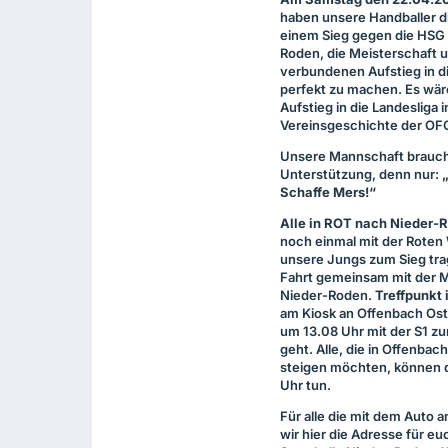
haben unsere Handballer d
einem Sieg gegen die
HSG
Roden, die Meisterschaft 
verbundenen Aufstieg in d
perfekt zu machen. Es wär
Aufstieg in die Landesliga i
Vereinsgeschichte der
OF
Unsere Mannschaft brauch
Unterstützung, denn nur:
Schaffe Mers!“
Alle in
ROT
nach Nieder-R
noch einmal mit der Rote
unsere Jungs zum Sieg tra
Fahrt gemeinsam mit der 
Nieder-Roden.
Treffpunkt 
am Kiosk an Offenbach Ost
um 13.08 Uhr mit der S1 z
geht. Alle, die in Offenbac
steigen möchten, können d
Uhr tun.
Für alle die mit dem Auto 
wir hier die Adresse für eu