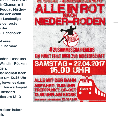
ie Chance, mit
Rodgau Nieder-
und den damit
ie Landesliga
e der erste
n der
C
-Handballer.
t eure
„Zusamme
oden!
Lasst uns
n Wand im Rücken
gen.
Mannschaft nach
ist um 12.45 Uhr
, bevor es dann
um Auswärtsspiel
h Bieber zu
ies um 13.10
anreisen haben
ch: