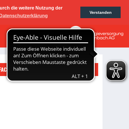
urch die weitere Nutzung der
01 e.V.
Verstanden
Ticketshop
Fanshop
Datenschutzerklärung
KINDESWOHL
lung
FACEBOOK