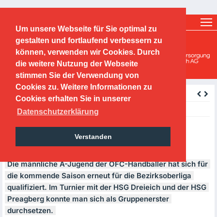
Ticketshop
Fanshop
Um unsere Webseite für Sie optimal zu
O.F.C. Kickers 1901 e.V.
gestalten und fortlaufend verbessern zu
können, verwenden wir Cookies. Durch
Handballabteilung
die weitere Nutzung der Webseite
stimmen Sie der Verwendung von
Cookies zu. Weitere Informationen zu
zurück
Cookies erhalten Sie in unserer
Thursday, 12.05.2016
Datenschutzerklärung
A-Jugend wieder für BOL
Verstanden
qualifiziert
Die männliche A-Jugend der
OFC
-Handballer hat sich für
die kommende Saison erneut für die Bezirksoberliga
qualifiziert. Im Turnier mit der
HSG
Dreieich und der
HSG
Preagberg konnte man sich als Gruppenerster
durchsetzen.