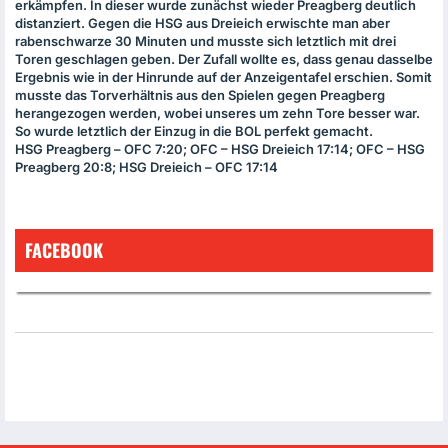
erkämpfen. In dieser wurde zunächst wieder Preagberg deutlich
distanziert. Gegen die
HSG
aus Dreieich erwischte man aber
rabenschwarze 30 Minuten und musste sich letztlich mit drei
Toren geschlagen geben. Der Zufall wollte es, dass genau dasselbe
Ergebnis wie in der Hinrunde auf der Anzeigentafel erschien. Somit
musste das Torverhältnis aus den Spielen gegen Preagberg
herangezogen werden, wobei unseres um zehn Tore besser war.
So wurde letztlich der Einzug in die
BOL
perfekt gemacht.
HSG
Preagberg –
OFC
7:20;
OFC
–
HSG
Dreieich 17:14;
OFC
–
HSG
Preagberg 20:8;
HSG
Dreieich –
OFC
17:14
FACEBOOK