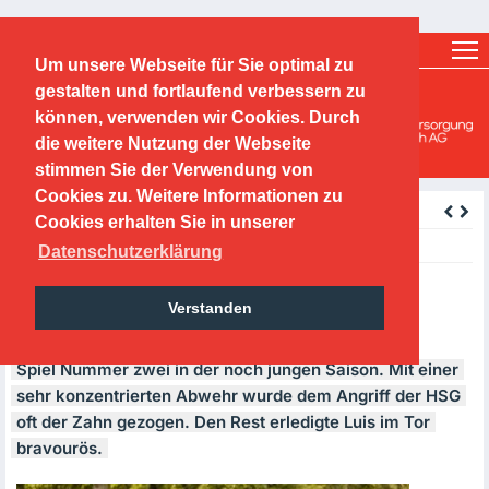
Ticketshop
Fanshop
Um unsere Webseite für Sie optimal zu
O.F.C. Kickers 1901 e.V.
gestalten und fortlaufend verbessern zu
können, verwenden wir Cookies. Durch
Handballabteilung
die weitere Nutzung der Webseite
stimmen Sie der Verwendung von
Cookies zu. Weitere Informationen zu
zurück
Cookies erhalten Sie in unserer
Tuesday, 26.09.2017
Datenschutzerklärung
24.09.2017- mD: HSG Maintal –
Verstanden
OFC 8:30 (3:17)
Spiel Nummer zwei in der noch jungen Saison. Mit einer
sehr konzentrierten Abwehr wurde dem Angriff der
HSG
oft der Zahn gezogen. Den Rest erledigte Luis im Tor
bravourös.