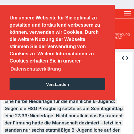
Ticketshop
Fanshop
Um unsere Webseite für Sie optimal zu
O.F.C. Kickers 1901 e.V.
gestalten und fortlaufend verbessern zu
können, verwenden wir Cookies. Durch
Handballabteilung
die weitere Nutzung der Webseite
stimmen Sie der Verwendung von
Cookies zu. Weitere Informationen zu
zurück
Cookies erhalten Sie in unserer
Tuesday, 22.11.2016
Datenschutzerklärung
20.11.2016; mB: OFC - HSG
Verstanden
Preagberg 27:33 (15:15)
Eine herbe Niederlage für die männliche B-Jugend:
Gegen die
HSG
Preagberg setzte es am Sonntagmittag
eine 27:33-Niederlage. Nicht nur allein das Sakrament
der Firmung hatte die Mannschaft dezimiert – letztlich
standen nur sechs etatmäßige B-Jugendliche auf der