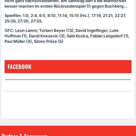
nicht ganz nachzuvollziehen. Am Samstag darf’s die Mannschaft
besser machen im ersten Rückrundenspiel (!) gegen Buchberg…
Spielfilm: 1:0, 2:4, 6:5, 8:10, 11:14, 15:15 (Hz.), 17:19, 21:21, 22:27,
25:29, 27:30, 27:33.
OFC
: Leon Lamm; Torben Beyer (13), David Ingelfinger, Luke
Huffman (1), David Knezevic (3), Said Kozica, Fabian Langsdorf (1),
Paul Müller (4), Sören Pröse (5)
FACEBOOK