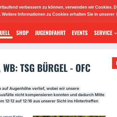
ortlaufend verbessern zu können, verwenden wir Cookies. D
ickers 19
Weitere Informationen zu Cookies erhalten Sie in unserer
UELL
SHOP
JUGENDFAHRT
EVENTS
SERVICE
llabtei
, WB: TSG BÜRGEL - OFC
ch auf Augenhöhe verlief, wobei wir unsere
Ausfälle nicht kompensieren konnten und dadurch Mitte
m 12:12 auf 12:16 aus unserer Sicht ins Hintertreffen
ss unser Kader