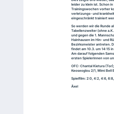
leider zu klein ist. Schon i
Trainingswochen vorher k
verletzungs- und krankhei
eingeschränkt trainiert we
So werden wir die Runde al
Tabellenzweiter (ohne a.K.
und gegen die 1. Mannscha
Hainhausen im Hin- und Rü
Bezirksmeister antreten. D
findet am 10.3. um 14:15 in
Am darauf folgenden Samsta
ersten Spielerinnen von uns
OFC
: Chantal Kietura (Tor);
Keoseoglou 2/1, Mimi Bell Be
Spielfilm: 2:0, 4:2, 4:6, 6:8,
Äxel