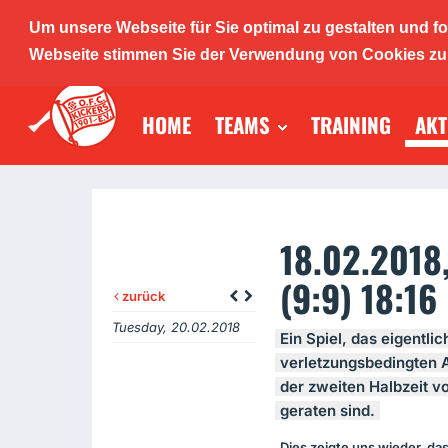
Um unsere Webseite für Sie optimal zu gestalten und f
O.F.C. K
Webseite stimmen Sie der Verwendung von Cookies zu. 
HOME
TEAMS
TRAINING
AKT
Handba
18.02.2018
(9:9) 18:16
zurück
Tuesday, 20.02.2018
Ein Spiel, das eigentli
verletzungsbedingten 
der zweiten Halbzeit vo
geraten sind.
Dies zeigte uns wieder, da