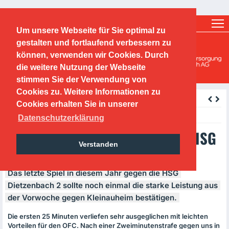
Ticketshop
Fanshop
Um unsere Webseite für Sie optimal zu
O.F.C. Kickers 1901 e.V.
gestalten und fortlaufend verbessern zu
können, verwenden wir Cookies. Durch
Handballabteilung
die weitere Nutzung der Webseite
stimmen Sie der Verwendung von
Cookies zu. Weitere Informationen zu
zurück
Cookies erhalten Sie in unserer
Monday, 14.12.2015
Datenschutzerklärung
12.12.2015 HeI: OFC Kickers – HSG
Verstanden
Dietzenbach 2 31-30 (22-14)
Das letzte Spiel in diesem Jahr gegen die
HSG
Dietzenbach 2 sollte noch einmal die starke Leistung aus
der Vorwoche gegen Kleinauheim bestätigen.
Die ersten 25 Minuten verliefen sehr ausgeglichen mit leichten
Vorteilen für den
OFC
. Nach einer Zweiminutenstrafe gegen uns in