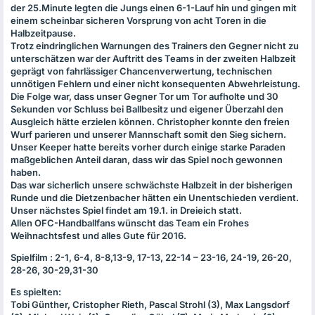
der 25.Minute legten die Jungs einen 6-1-Lauf hin und gingen mit
einem scheinbar sicheren Vorsprung von acht Toren in die
Halbzeitpause.
Trotz eindringlichen Warnungen des Trainers den Gegner nicht zu
unterschätzen war der Auftritt des Teams in der zweiten Halbzeit
geprägt von fahrlässiger Chancenverwertung, technischen
unnötigen Fehlern und einer nicht konsequenten Abwehrleistung.
Die Folge war, dass unser Gegner Tor um Tor aufholte und 30
Sekunden vor Schluss bei Ballbesitz und eigener Überzahl den
Ausgleich hätte erzielen können. Christopher konnte den freien
Wurf parieren und unserer Mannschaft somit den Sieg sichern.
Unser Keeper hatte bereits vorher durch einige starke Paraden
maßgeblichen Anteil daran, dass wir das Spiel noch gewonnen
haben.
Das war sicherlich unsere schwächste Halbzeit in der bisherigen
Runde und die Dietzenbacher hätten ein Unentschieden verdient.
Unser nächstes Spiel findet am 19.1. in Dreieich statt.
Allen
OFC
-Handballfans wünscht das Team ein Frohes
Weihnachtsfest und alles Gute für 2016.
Spielfilm : 2-1, 6-4, 8-8,13-9, 17-13, 22-14 – 23-16, 24-19, 26-20,
28-26, 30-29,31-30
Es spielten:
Tobi Günther, Cristopher Rieth, Pascal Strohl (3), Max Langsdorf