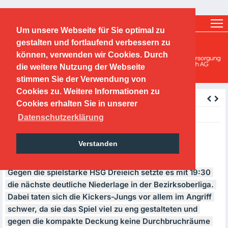
Ticketshop
Fanshop
Um unsere Webseite für Sie optimal zu
O.F.C. Kickers 1901 e.V.
gestalten und fortlaufend verbessern zu
können, verwenden wir Cookies. Durch
Handballabteilung
die weitere Nutzung der Webseite
stimmen Sie der Verwendung von
Cookies zu. Weitere Informationen zu
zurück
Cookies erhalten Sie in unserer
Thursday, 16.02.2017
Datenschutzerklärung
11.02.2017; mB: OFC - HSG
Verstanden
Dreieich 19:30
Gegen die spielstarke
HSG
Dreieich setzte es mit 19:30
die nächste deutliche Niederlage in der Bezirksoberliga.
Dabei taten sich die Kickers-Jungs vor allem im Angriff
schwer, da sie das Spiel viel zu eng gestalteten und
gegen die kompakte Deckung keine Durchbruchräume