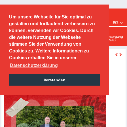
Ticketshop
Fanshop
Um unsere Webseite für Sie optimal zu
TEAMS
U21
gestalten und fortlaufend verbessern zu
Offenbacher Kickers
können, verwenden wir Cookies. Durch
die weitere Nutzung der Webseite
Leistungszentrum
stimmen Sie der Verwendung von
Cookies zu. Weitere Informationen zu
zurück
Cookies erhalten Sie in unserer
Friday, 23.09.2022, 16:00 Uhr
Datenschutzerklärung
Die Peters GmbH wird
Verstanden
Trikotsponsor der U21