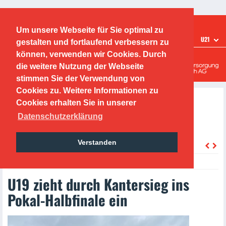
Ticketshop
Fanshop
Um unsere Webseite für Sie optimal zu
TEAMS
U21
gestalten und fortlaufend verbessern zu
Offenbacher Kickers
können, verwenden wir Cookies. Durch
die weitere Nutzung der Webseite
Leistungszentrum
stimmen Sie der Verwendung von
Cookies zu. Weitere Informationen zu
Cookies erhalten Sie in unserer
Datenschutzerklärung
Verstanden
zurück
Thursday, 05.05.2022
U19 zieht durch Kantersieg ins
Pokal-Halbfinale ein