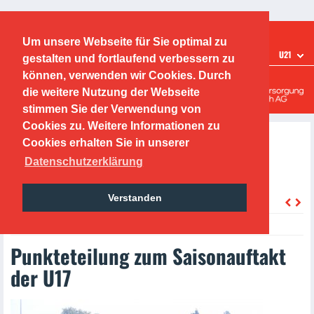
Ticketshop
Fanshop
Um unsere Webseite für Sie optimal zu
TEAMS
U21
gestalten und fortlaufend verbessern zu
Offenbacher Kickers
können, verwenden wir Cookies. Durch
die weitere Nutzung der Webseite
Leistungszentrum
stimmen Sie der Verwendung von
Cookies zu. Weitere Informationen zu
Cookies erhalten Sie in unserer
Datenschutzerklärung
Verstanden
zurück
Wednesday, 06.09.2023
Punkteteilung zum Saisonauftakt
der U17