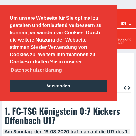
Ticketshop
Fanshop
Um unsere Webseite für Sie optimal zu
TEAMS
U21
gestalten und fortlaufend verbessern zu
Offenbacher Kickers
können, verwenden wir Cookies. Durch
die weitere Nutzung der Webseite
Leistungszentrum
stimmen Sie der Verwendung von
Cookies zu. Weitere Informationen zu
Cookies erhalten Sie in unserer
Datenschutzerklärung
Verstanden
zurück
Wednesday, 19.08.2020, 16:30 Uhr
1. FC-TSG Königstein 0:7 Kickers
Offenbach U17
Am Sonntag, den 16.08.2020 traf man auf die U17 des 1.