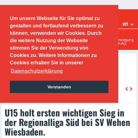
Ticketshop
Fanshop
Um unsere Webseite für Sie optimal zu
TEAMS
U21
gestalten und fortlaufend verbessern zu
Offenbacher Kickers
können, verwenden wir Cookies. Durch
die weitere Nutzung der Webseite
Leistungszentrum
stimmen Sie der Verwendung von
Cookies zu. Weitere Informationen zu
Cookies erhalten Sie in unserer
Datenschutzerklärung
Verstanden
zurück
Thursday, 06.10.2022
U15 holt ersten wichtigen Sieg in
der Regionalliga Süd bei SV Wehen
Wiesbaden.