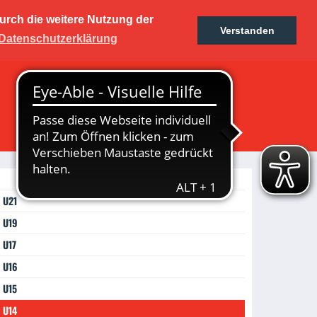
urch die weitere Nutzung der
kers
Verstanden
Ticketshop
Fanshop
Datenschutzerklärung
rum
U21
U19
U17
U16
U15
U14