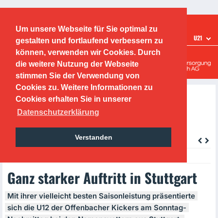
Ticketshop
Fanshop
Um unsere Webseite für Sie optimal zu
TEAMS
U21
gestalten und fortlaufend verbessern zu
Offenbacher Kickers
können, verwenden wir Cookies. Durch
die weitere Nutzung der Webseite
Leistungszentrum
stimmen Sie der Verwendung von
Cookies zu. Weitere Informationen zu
Cookies erhalten Sie in unserer
Datenschutzerklärung
Verstanden
zurück
Tuesday, 07.09.2021
Ganz starker Auftritt in Stuttgart
Mit ihrer vielleicht besten Saisonleistung präsentierte
sich die U12 der Offenbacher Kickers am Sonntag-