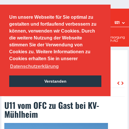
Ticketshop
Fanshop
Um unsere Webseite für Sie optimal zu
TEAMS
U21
gestalten und fortlaufend verbessern zu
Offenbacher Kickers
können, verwenden wir Cookies. Durch
die weitere Nutzung der Webseite
Leistungszentrum
stimmen Sie der Verwendung von
Cookies zu. Weitere Informationen zu
Cookies erhalten Sie in unserer
Datenschutzerklärung
Verstanden
zurück
Monday, 01.11.2021
U11 vom OFC zu Gast bei KV-
Mühlheim