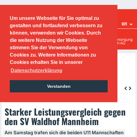
Ticketshop
Fanshop
Um unsere Webseite für Sie optimal zu
TEAMS
U21
gestalten und fortlaufend verbessern zu
Offenbacher Kickers
können, verwenden wir Cookies. Durch
die weitere Nutzung der Webseite
Leistungszentrum
stimmen Sie der Verwendung von
Cookies zu. Weitere Informationen zu
Cookies erhalten Sie in unserer
Datenschutzerklärung
Verstanden
zurück
Monday, 14.09.2020, 23:00 Uhr
Starker Leistungsvergleich gegen
den SV Waldhof Mannheim
Am Samstag trafen sich die beiden U11 Mannschaften