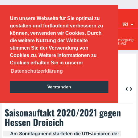
Ticketshop
Fanshop
Um unsere Webseite für Sie optimal zu
TEAMS
U21
gestalten und fortlaufend verbessern zu
Offenbacher Kickers
können, verwenden wir Cookies. Durch
die weitere Nutzung der Webseite
Leistungszentrum
stimmen Sie der Verwendung von
Cookies zu. Weitere Informationen zu
Cookies erhalten Sie in unserer
Datenschutzerklärung
Verstanden
zurück
Wednesday, 19.08.2020, 16:35 Uhr
Saisonauftakt 2020/2021 gegen
Hessen Dreieich
Am Sonntagabend starteten die U11-Junioren der