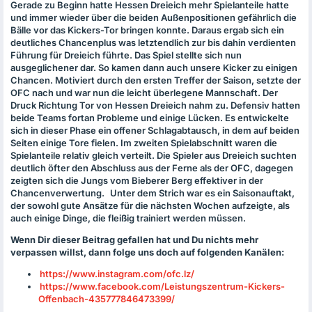
Gerade zu Beginn hatte Hessen Dreieich mehr Spielanteile hatte
und immer wieder über die beiden Außenpositionen gefährlich die
Bälle vor das Kickers-Tor bringen konnte. Daraus ergab sich ein
deutliches Chancenplus was letztendlich zur bis dahin verdienten
Führung für Dreieich führte. Das Spiel stellte sich nun
ausgeglichener dar. So kamen dann auch unsere Kicker zu einigen
Chancen. Motiviert durch den ersten Treffer der Saison, setzte der
OFC
nach und war nun die leicht überlegene Mannschaft. Der
Druck Richtung Tor von Hessen Dreieich nahm zu. Defensiv hatten
beide Teams fortan Probleme und einige Lücken. Es entwickelte
sich in dieser Phase ein offener Schlagabtausch, in dem auf beiden
Seiten einige Tore fielen. Im zweiten Spielabschnitt waren die
Spielanteile relativ gleich verteilt. Die Spieler aus Dreieich suchten
deutlich öfter den Abschluss aus der Ferne als der
OFC
, dagegen
zeigten sich die Jungs vom Bieberer Berg effektiver in der
Chancenverwertung. Unter dem Strich war es ein Saisonauftakt,
der sowohl gute Ansätze für die nächsten Wochen aufzeigte, als
auch einige Dinge, die fleißig trainiert werden müssen.
Wenn Dir dieser Beitrag gefallen hat und Du nichts mehr
verpassen willst, dann folge uns doch auf folgenden Kanälen:
https://www.instagram.com/ofc.lz/
https://www.facebook.com/Leistungszentrum-Kickers-
Offenbach-435777846473399/