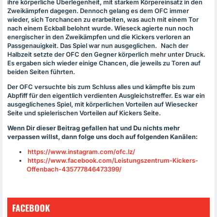
ihre körperliche Überlegenheit, mit starkem Körpereinsatz in den
Zweikämpfen dagegen. Dennoch gelang es dem
OFC
immer
wieder, sich Torchancen zu erarbeiten, was auch mit einem Tor
nach einem Eckball belohnt wurde. Wieseck agierte nun noch
energischer in den Zweikämpfen und die Kickers verloren an
Passgenauigkeit. Das Spiel war nun ausgeglichen. Nach der
Halbzeit setzte der
OFC
den Gegner körperlich mehr unter Druck.
Es ergaben sich wieder einige Chancen, die jeweils zu Toren auf
beiden Seiten führten.
Der
OFC
versuchte bis zum Schluss alles und kämpfte bis zum
Abpfiff für den eigentlich verdienten Ausgleichstreffer. Es war ein
ausgeglichenes Spiel, mit körperlichen Vorteilen auf Wiesecker
Seite und spielerischen Vorteilen auf Kickers Seite.
Wenn Dir dieser Beitrag gefallen hat und Du nichts mehr
verpassen willst, dann folge uns doch auf folgenden Kanälen:
https://www.instagram.com/ofc.lz/
https://www.facebook.com/Leistungszentrum-Kickers-
Offenbach-435777846473399/
FACEBOOK