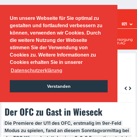
Ticketshop
Fanshop
Um unsere Webseite für Sie optimal zu
TEAMS
U21
gestalten und fortlaufend verbessern zu
Offenbacher Kickers
können, verwenden wir Cookies. Durch
die weitere Nutzung der Webseite
Leistungszentrum
stimmen Sie der Verwendung von
Cookies zu. Weitere Informationen zu
Cookies erhalten Sie in unserer
Datenschutzerklärung
Verstanden
zurück
Thursday, 20.08.2020, 20:40 Uhr
Der OFC zu Gast in Wieseck
Die Premiere der U11 des
OFC
, erstmalig im 9er-Feld
Modus zu spielen, fand an diesem Sonntagvormittag bei