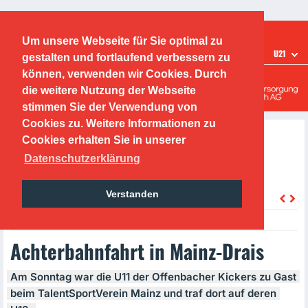
Ticketshop
Fanshop
Um unsere Webseite für Sie optimal zu
TEAMS
U21
gestalten und fortlaufend verbessern zu
Offenbacher Kickers
können, verwenden wir Cookies. Durch
die weitere Nutzung der Webseite
Leistungszentrum
stimmen Sie der Verwendung von
Cookies zu. Weitere Informationen zu
Cookies erhalten Sie in unserer
Datenschutzerklärung
Verstanden
zurück
Tuesday, 20.10.2020, 15:50 Uhr
Achterbahnfahrt in Mainz-Drais
Am Sonntag war die U11 der Offenbacher Kickers zu Gast
beim TalentSportVerein Mainz und traf dort auf deren