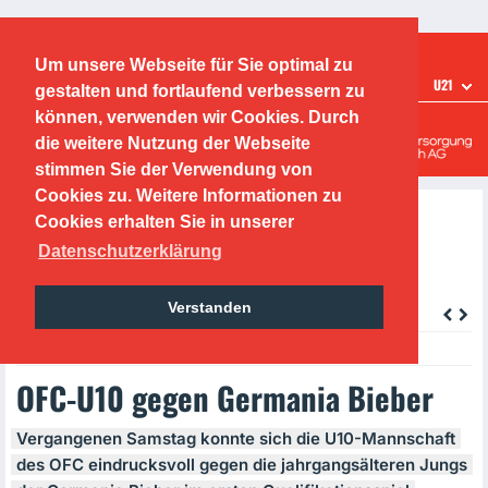
Ticketshop
Fanshop
Um unsere Webseite für Sie optimal zu
TEAMS
U21
gestalten und fortlaufend verbessern zu
Offenbacher Kickers
können, verwenden wir Cookies. Durch
die weitere Nutzung der Webseite
Leistungszentrum
stimmen Sie der Verwendung von
Cookies zu. Weitere Informationen zu
Cookies erhalten Sie in unserer
Datenschutzerklärung
Verstanden
zurück
Monday, 14.09.2020, 22:40 Uhr
OFC-U10 gegen Germania Bieber
Vergangenen Samstag konnte sich die U10-Mannschaft
des
OFC
eindrucksvoll gegen die jahrgangsälteren Jungs