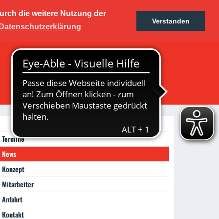
urch die weitere Nutzung der
kers
Verstanden
Ticketshop
Fanshop
Datenschutzerklärung
rum
Termine
News
Konzept
Mitarbeiter
Anfahrt
Kontakt