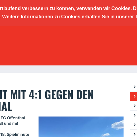
ortlaufend verbessern zu können, verwenden wir Cookies. D
cher Kic
Weitere Informationen zu Cookies erhalten Sie in unserer
ngszent
T MIT 4:1 GEGEN DEN
HAL
m FC Offenthal
ll und mit
r 18. Spielminute