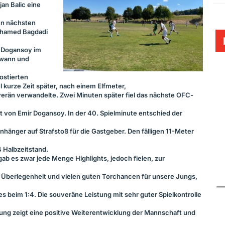
jan Balic eine
en nächsten
ohamed Bagdadi
 Dogansoy im
ewann und
ostierten
el kurze Zeit später, nach einem Elfmeter,
erän verwandelte. Zwei Minuten später fiel das nächste
OFC
-
t von Emir Dogansoy. In der 40. Spielminute entschied der
nhänger auf Strafstoß für die Gastgeber. Den fälligen 11-Meter
 Halbzeitstand.
gab es zwar jede Menge Highlights, jedoch fielen, zur
r Überlegenheit und vielen guten Torchancen für unsere Jungs,
es beim 1:4. Die souveräne Leistung mit sehr guter Spielkontrolle
ung zeigt eine positive Weiterentwicklung der Mannschaft und