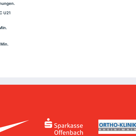
nungen.
C
U21
Min.
 Min.