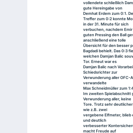
vollendete schließlich Dam
gute Hereingabe von
Demhat Erdem zum 0:1. D
Treffer zum 0:2 konnte M
in der 31. Minute für sich
verbuchen, nachdem Emir
guten Pressing den Ball g
anschließend eine tolle
Übersicht für den besser p
Bagdadi behielt. Das 0:3 fi
welchen Damjan Balic souv
Tor. Erneut war es
Damjan Balic nach Vorarbei
Schiedsrichter zur
Verwunderung aller
OFC
-A
verwandelte
Max Schneidmüller zum 1:4
Im zweiten Spielabschnitt 
Verwunderung aller, keine
Tore. Trotz sehr deutliche
wie z.B. zwei
vergebene Elfmeter, blieb 
und deutlich
verbesserter Kontersicher
macht Freude auf