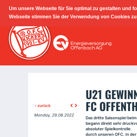
Um unsere Webseite für Sie optimal zu gestalten und f
Offenba
Webseite stimmen Sie der Verwendung von Cookies zu. 
Leistu
U21 GEWINN
FC OFFENT
zurück
Monday, 29.08.2022
Das dritte Saisonspiel bei
begann direkt sehr druckvo
absoluter Spielkontrolle
durch unseren
OFC
. In de