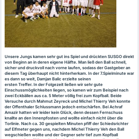
Unsere Jungs kamen sehr gut ins Spiel und drückten
SUSGO
direkt
von Beginn an in deren eigene Hälfte. Man ließ den Ball schnell,
sicher und druckvoll nach vorne laufen, sodass der Gastgeber an
diesem Tag überhaupt nicht hinterherkam. In der 7.Spielminute war
es dann so weit, Damjan Balic erzielte seinen
ersten Treffer. In der Folgezeit ließen wir sehr gute
Einschussmöglichkeiten liegen, so kamen wir zum Beispiel nach
zwei Eckbällen aus ca. 5 Meter völlig frei zum Kopfball. Beide
Versuche durch Mahmut Zeyreck und Michel Thierry Veh konnte
der Offenthaler Schlussmann jedoch entschärfen. Bei Achraf
Amazir hatten wir leider kein Glück, denn dessen Fernschuss
knallte an den Innenpfosten und wollte einfach nicht über die
Torlinie. Nach ca. 30 gespielten Minuten pfiff der Schiedsrichter
auf Elfmeter gegen uns, nachdem Michel Thierry Veh den Ball
wegschießen wollte und der Gegner sehr tief zum Kopfball