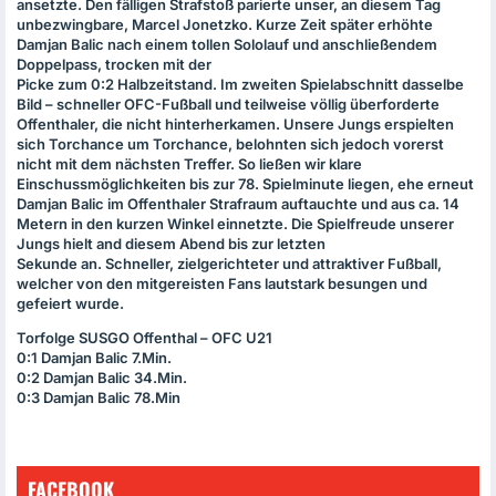
ansetzte. Den fälligen Strafstoß parierte unser, an diesem Tag
unbezwingbare, Marcel Jonetzko. Kurze Zeit später erhöhte
Damjan Balic nach einem tollen Sololauf und anschließendem
Doppelpass, trocken mit der
Picke zum 0:2 Halbzeitstand. Im zweiten Spielabschnitt dasselbe
Bild – schneller
OFC
-Fußball und teilweise völlig überforderte
Offenthaler, die nicht hinterherkamen. Unsere Jungs erspielten
sich Torchance um Torchance, belohnten sich jedoch vorerst
nicht mit dem nächsten Treffer. So ließen wir klare
Einschussmöglichkeiten bis zur 78. Spielminute liegen, ehe erneut
Damjan Balic im Offenthaler Strafraum auftauchte und aus ca. 14
Metern in den kurzen Winkel einnetzte. Die Spielfreude unserer
Jungs hielt and diesem Abend bis zur letzten
Sekunde an. Schneller, zielgerichteter und attraktiver Fußball,
welcher von den mitgereisten Fans lautstark besungen und
gefeiert wurde.
Torfolge
SUSGO
Offenthal –
OFC
U21
0:1 Damjan Balic 7.Min.
0:2 Damjan Balic 34.Min.
0:3 Damjan Balic 78.Min
FACEBOOK