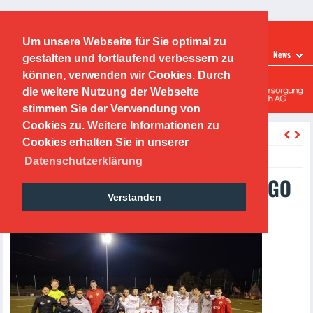
Ticketshop
Fanshop
Um unsere Webseite für Sie optimal zu
LEISTUNGSZENTRUM
News
gestalten und fortlaufend verbessern zu
Offenbacher Kickers
können, verwenden wir Cookies. Durch
die weitere Nutzung der Webseite
Leistungszentrum
stimmen Sie der Verwendung von
Cookies zu. Weitere Informationen zu
zurück
Cookies erhalten Sie in unserer
Tuesday, 04.10.2022
Datenschutzerklärung
U21 gewinnt mit 0:3 gegen SUSGO
Verstanden
Offenthal