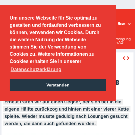
Ticketshop
Fanshop
Um unsere Webseite für Sie optimal zu
LEISTUNGSZENTRUM
News
gestalten und fortlaufend verbessern zu
Offenbacher Kickers
können, verwenden wir Cookies. Durch
die weitere Nutzung der Webseite
Leistungszentrum
stimmen Sie der Verwendung von
Cookies zu. Weitere Informationen zu
zurück
Cookies erhalten Sie in unserer
Wednesday, 28.10.2020, 17:00 Uhr
Datenschutzerklärung
OFC U13 gegen die Sportfreunde
Verstanden
Oberau
Erneut trafen wir auf einen Gegner, der sich tief in die
eigene Hälfte zurückzog und hinten mit einer vierer Kette
spielte. Wieder musste geduldig nach Lösungen gesucht
werden, die dann auch gefunden wurden.