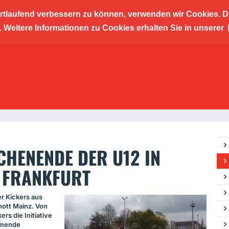
ortlaufend verbessern zu können, verwenden wir Cookies. D
cher Kic
Weitere Informationen zu Cookies erhalten Sie in unserer
ngszent
HENENDE DER U12 IN
 FRANKFURT
r Kickers aus
ott Mainz. Von
ers die Initiative
mmende