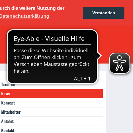
urch die weitere Nutzung der
kers
Verstanden
Ticketshop
Fanshop
Datenschutzerklärung
rum
Termine
News
Konzept
Mitarbeiter
Anfahrt
Kontakt