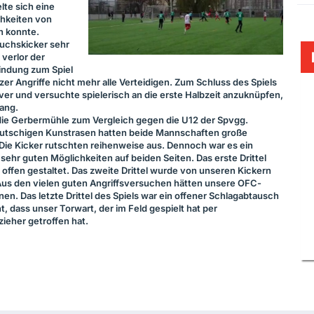
lte sich eine
chkeiten von
n konnte.
uchskicker sehr
 verlor der
indung zum Spiel
zer Angriffe nicht mehr alle Verteidigen. Zum Schluss des Spiels
ver und versuchte spielerisch an die erste Halbzeit anzuknüpfen,
ang.
die Gerbermühle zum Vergleich gegen die U12 der Spvgg.
rutschigen Kunstrasen hatten beide Mannschaften große
. Die Kicker rutschten reihenweise aus. Dennoch war es ein
 sehr guten Möglichkeiten auf beiden Seiten. Das erste Drittel
offen gestaltet. Das zweite Drittel wurde von unseren Kickern
 Aus den vielen guten Angriffsversuchen hätten unsere
OFC
-
n. Das letzte Drittel des Spiels war ein offener Schlagabtausch
, dass unser Torwart, der im Feld gespielt hat per
ieher getroffen hat.