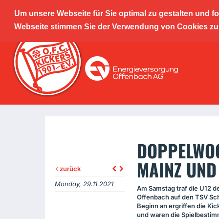
Um unsere Webseite für Sie optimal zu gestalten und f
Offenba
Webseite stimmen Sie der Verwendung von Cookies zu. 
Leistu
DOPPELWOC
MAINZ UND
zurück
Monday, 29.11.2021
Am Samstag traf die U12 de
Offenbach auf den
TSV
Sch
Beginn an ergriffen die Kick
und waren die Spielbesti