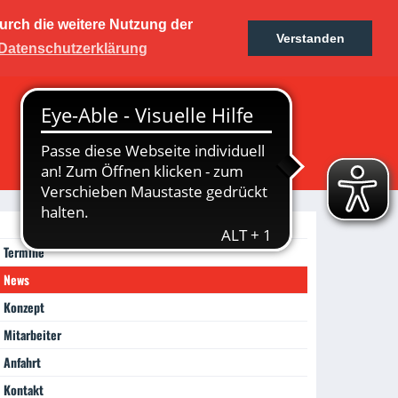
urch die weitere Nutzung der
kers
Verstanden
Ticketshop
Fanshop
Datenschutzerklärung
rum
Termine
News
Konzept
Mitarbeiter
Anfahrt
Kontakt