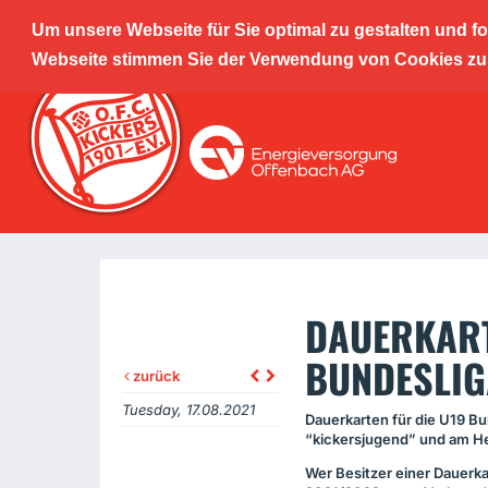
Um unsere Webseite für Sie optimal zu gestalten und f
Offenba
Webseite stimmen Sie der Verwendung von Cookies zu. 
Leistu
DAUERKART
BUNDESLIG
zurück
Tuesday, 17.08.2021
Dauerkarten für die U19 B
“kickersjugend” und am He
Wer Besitzer einer Dauerka